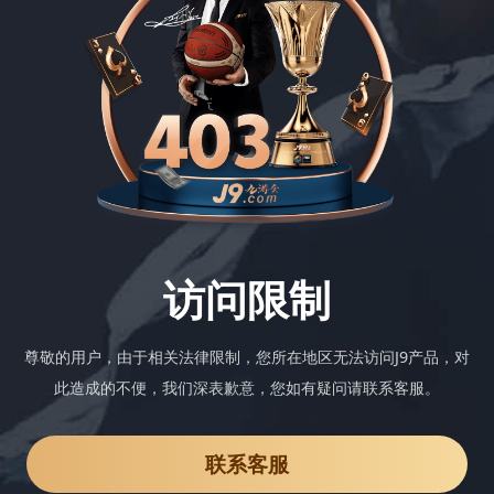
访问限制
尊敬的用户，由于相关法律限制，您所在地区无法访问J9产品，对
此造成的不便，我们深表歉意，您如有疑问请联系客服。
联系客服